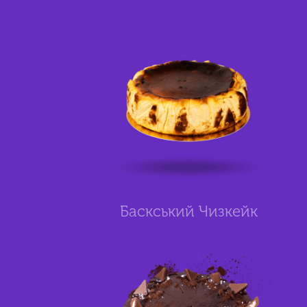
Баскський Чизкейк