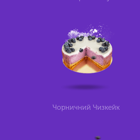
Чорничний Чизкейк