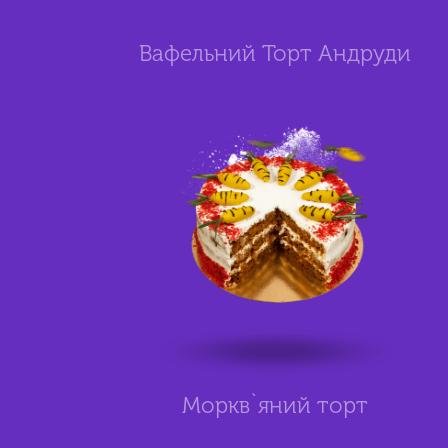
Вафельний Торт Андруди
Моркв`яний торт