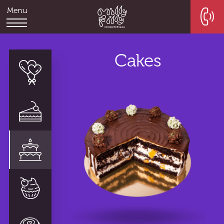
Menu
Cakes
Decor
Napoleons
Cakes
Dessert