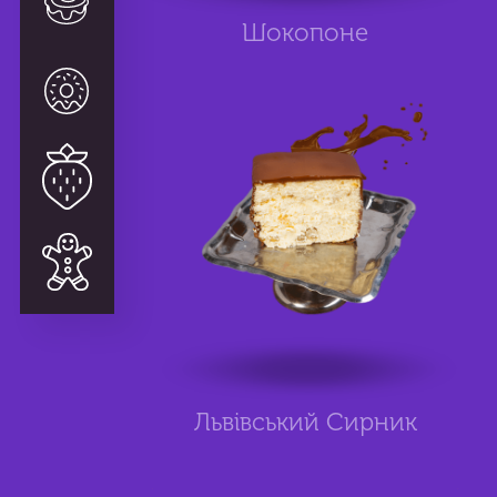
Zephyr and pastille
Шокопоне
Kishi, cakes
Special
Gifts
Львівський Сирник