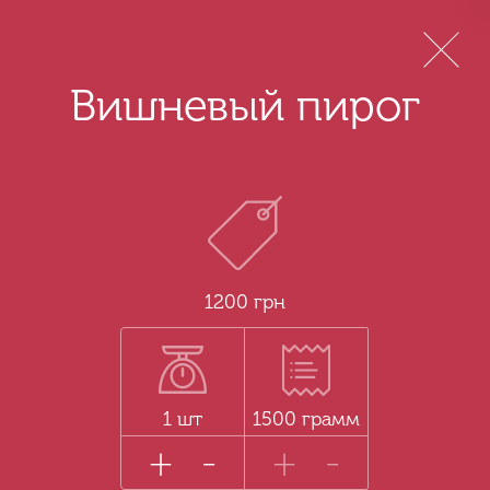
Menu
Вишневый пирог
1200 грн
1 шт
1500 грамм
+
-
+
-