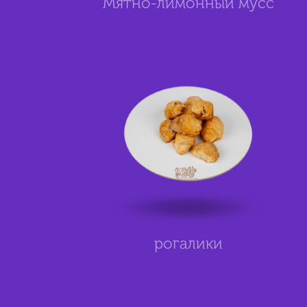
Мятно-лимонный мусс
рогалики