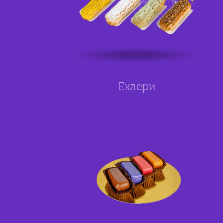
Еклери