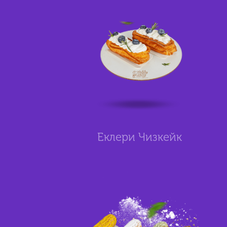
Еклери Чизкейк