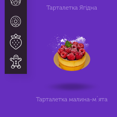
Зефир и пастила
Тарталетка Ягідна
Киши, тарты
Особенное
Подарки
Тарталетка малина-м`ята