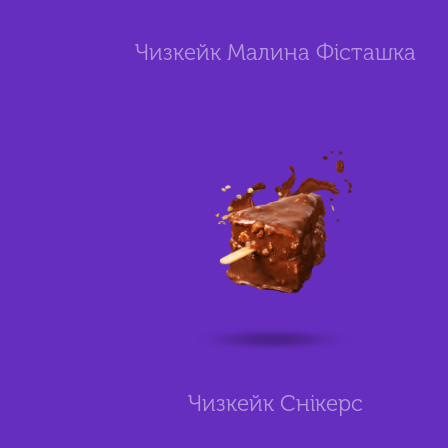
Чизкейк Малина Фісташка
Чизкейк Снікерс