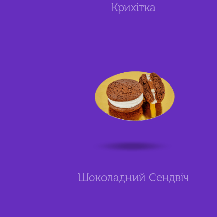
Крихітка
Шоколадний Сендвіч