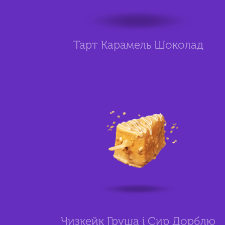
Тарт Карамель Шоколад
Чизкейк Груша і Сир Дорблю