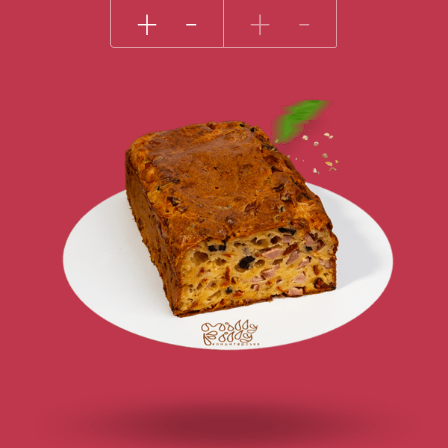
+
-
+
-