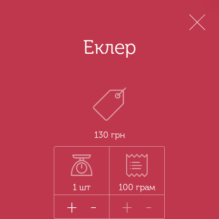
Menu
Еклер
130 грн
1 шт
100 грам
+
-
+
-