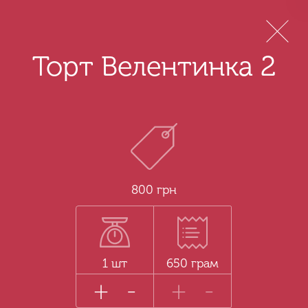
Menu
Торт Велентинка 2
800 грн
1 шт
650 грам
+
-
+
-