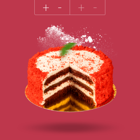
+
-
+
-