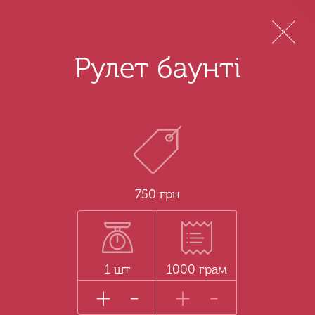
Menu
Рулет баунті
750 грн
1 шт
1000 грам
+
-
+
-